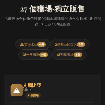
27 個獵場‧獨立販售
挑選最適合你角色裝備的獵場,單獵場開通永久授權 ‧ 即時開
通 ‧ 7 天商品瑕疵保障
艾爾比亞
戴基亞的燈火
6 個
5 個
一般獵場
割草獵場
8 個
8 個
艾爾比亞
Albia
6 個獵場