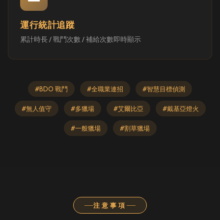
運行統計追蹤
累計時長 / 戰鬥次數 / 補給次數即時顯示
#BDO 戰鬥
#全職業連招
#智慧目標偵測
#無人值守
#多獵場
#艾爾比亞
#戴基亞燈火
#一般獵場
#割草獵場
注意事項