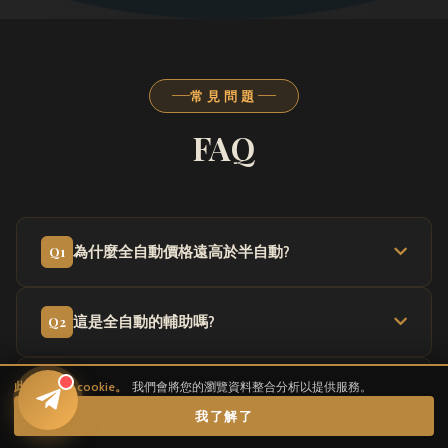
常見問題
FAQ
Q1
為什麼全自動價格遠高於半自動?
Q2
這是全自動的輔助嗎?
此網站使用 cookie。
我們會將您的瀏覽資料整合分析以提供服務。
Q3
購買的是永久版本卻還是有限制時間?
我了解了