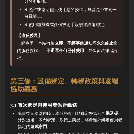
分發本服務。
❌ 允許或協助他人使用您的授權，無論是否在同一
台電腦上。
❌ 使用虛擬機或任何技術手段規避設備綁定。
【違反後果】
一經查證，本站有權
立即、不經事前通知即永久終止
您
的服務授權，且
不退還任何已付費用
，並保留法律追訴
權。
第三條：設備綁定、轉綁政策與遠端
協助義務
3.1 首次綁定與使用者保管義務
購買後首次啟用時，本服務將自動綁定您當前的
機器碼
。
針對適用「家門綁定」政策之商品，將會額外綁定使用者
指定的
遊戲家門
。