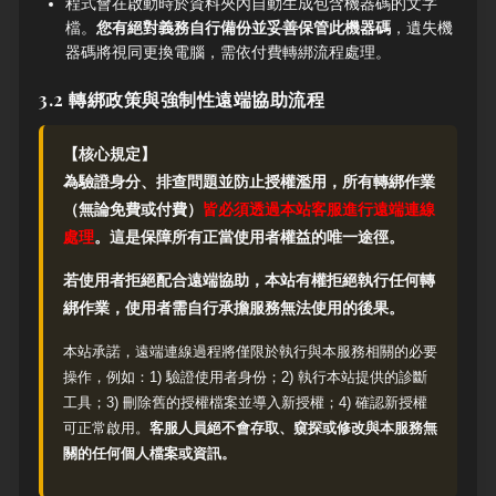
程式會在啟動時於資料夾內自動生成包含機器碼的文字
檔。
您有絕對義務自行備份並妥善保管此機器碼
，遺失機
器碼將視同更換電腦，需依付費轉綁流程處理。
3.2 轉綁政策與強制性遠端協助流程
【核心規定】
為驗證身分、排查問題並防止授權濫用，所有轉綁作業
（無論免費或付費）
皆必須透過本站客服進行遠端連線
處理
。這是保障所有正當使用者權益的唯一途徑。
若使用者拒絕配合遠端協助，本站有權拒絕執行任何轉
綁作業，使用者需自行承擔服務無法使用的後果。
本站承諾，遠端連線過程將僅限於執行與本服務相關的必要
操作，例如：1) 驗證使用者身份；2) 執行本站提供的診斷
工具；3) 刪除舊的授權檔案並導入新授權；4) 確認新授權
可正常啟用。
客服人員絕不會存取、窺探或修改與本服務無
關的任何個人檔案或資訊。