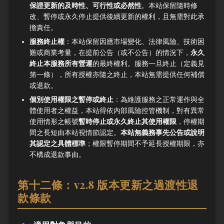
保證更新的及時性、可行性或必然性
。本站保留隨時修
改、暫停或永久停止提供後續更新的權利，且無需對此承
擔責任。
服務終止權
：本站保留因應市場變化、法律風險、技術困
難或商業考量，在提前公告（或不公告）的情況下，
永久
終止本服務所有營運
的最終權利。服務一旦終止（定義見
第一條），所有授權亦隨之終止，本站無需提供任何補償
或退款。
個別使用權限之暫停或終止
：為維護服務之正常運作與全
體使用者之權益，本站得依內部風險控管機制，對有異常
使用情形之帳號
暫時停止或永久終止其使用權限
，停權期
間之長短由本站視情節認定。
本站無義務事先公告或說明
其認定之具體標準
；權限暫停期間不予延長授權期限，亦
不構成退款事由。
第十二條：v2.8 版本更新之過渡性退
款條款