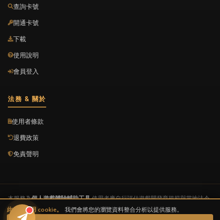
查詢卡號
開通卡號
下載
使用說明
會員登入
法務 & 關於
使用者條款
退費政策
免責聲明
本服務為
個人遊戲體驗輔助工具
,使用者應自行評估遊戲開發商規範與當地法令,
使用責任自負。本服務屬「非以有形媒介提供之數位內容」,依消費者保護法不
此網站使用 cookie。
我們會將您的瀏覽資料整合分析以提供服務。
適用 7 天鑑賞期。