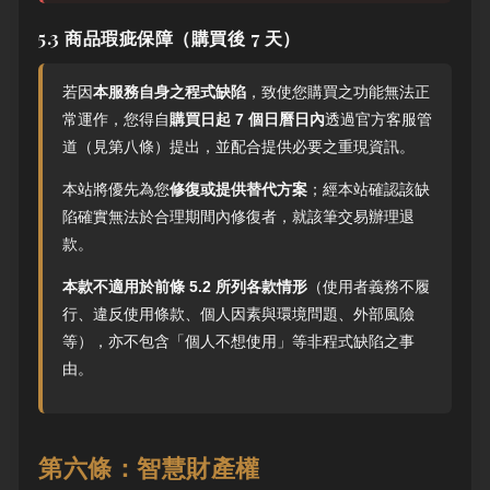
5.3 商品瑕疵保障（購買後 7 天）
若因
本服務自身之程式缺陷
，致使您購買之功能無法正
常運作，您得自
購買日起 7 個日曆日內
透過官方客服管
道（見第八條）提出，並配合提供必要之重現資訊。
本站將優先為您
修復或提供替代方案
；經本站確認該缺
陷確實無法於合理期間內修復者，就該筆交易辦理退
款。
本款不適用於前條 5.2 所列各款情形
（使用者義務不履
行、違反使用條款、個人因素與環境問題、外部風險
等），亦不包含「個人不想使用」等非程式缺陷之事
由。
第六條：智慧財產權