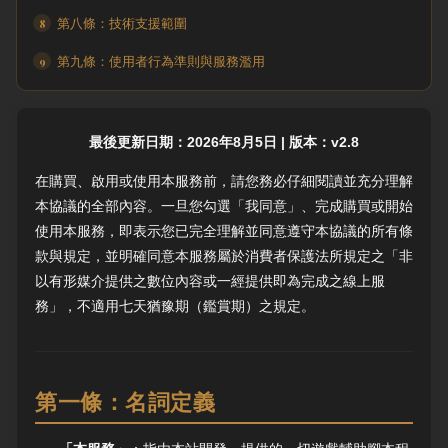
第八條：技術支援範圍
第九條：使用者行為準則與服務濫用
第十條：服務濫用之終止
第十一條：服務之變更、中斷與終止
最後更新日期：2026年8月5日 | 版本：v2.8
第十二條：v2.8 版本更新之過渡性退款條款
在購買、啟用或使用本服務前，請您務必仔細閱讀並充分理解
本協議的全部內容。一旦您勾選「我同意」、完成購買或開始
第十三條：協議管轄
使用本服務，即表示您已完全理解並同意遵守本協議的所有條
款與規定，並明確同意本服務屬於消費者保護法所規定之「非
以有形媒介提供之數位內容或一經提供即為完成之線上服
務」，不適用七天猶豫期（鑑賞期）之規定。
第一條：名詞定義