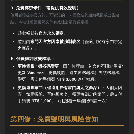
A. 免費轉綁條件（需提供有效證明）：
使用者需提供官方的、可驗證的、未經變造的通知截圖或公告連
結。本站保留對證明文件有效性之最終認定權。
遊戲帳號被官方
永久鎖定
。
遊戲內
家門因官方因素被強制改名
（僅適用於有家門綁定
之商品）。
B. 付費轉綁收費標準：
更換電腦 / 機器碼變更
：因任何理由（包含但不限於重灌/
更新 Windows、更換硬體、遺失原機器碼）導致機器碼
變更，需支付手續費
NT$ 3,000
進行轉綁。
更換遊戲家門（僅適用於有家門綁定之商品）
：因個人因
素（如賣帳號、單純想換名）需更換綁定的家門，需支付
手續費
NT$ 1,000
。（此服務一年僅限申請一次）
第四條：免責聲明與風險告知