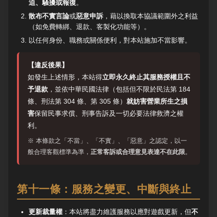
迫、騷擾或報復
。
散布不實言論
或
惡意申訴
，藉以換取本協議範圍外之利益
（如免費轉綁、退款、客製化功能等）。
以任何身份、職務或關係便利，對本站施加不當影響。
【違反後果】
如發生上述情形，本站得
立即永久終止其服務授權且不
予退款
，並依中華民國法律（包括但不限於民法第 184
條、刑法第 304 條、第 305 條）
就妨害營業所生之損
害
保留民事求償、刑事告訴及一切必要法律救濟之權
利。
※ 本條款之「不當」、「不實」、「惡意」之認定，以一
般合理客觀標準為準，
正常客訴或合理意見表達不在此限
。
第十一條：服務之變更、中斷與終止
更新裁量權
：本站將盡力維護服務以應對遊戲更新，但
不