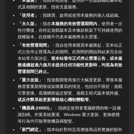
「本服務」
：指由本站開發、提供的一切遊戲輔助腳本程
式及相關的更新、技術支援服務。
「使用者」
：指購買、啟用或使用本服務的個人或組織。
「永久版」
：指在
本服務的有效營運期間內
，使用者一次
性付費後，在特定遊戲版本及本條款框架下可持續使用的
授權版本。此授權不代表本服務將永久營運。
「有效營運期間」
：指自使用者購買本服務起，至本站正
式公告停止營運為止的期間。此期間的開始與結束完全由
本站單方面決定。
當本站發布正式停止營運公告，或本服
務連續超過六個月未提供任何功能性更新時，均視為有效
營運期間已終止。
「重大改版」
：指遊戲開發商進行大幅度更新，導致本服
務需要重新開發或架構重寫的情況，包括但不限於：遊戲
引擎更換、底層網路協定變更、遊戲主程式版本號跨越、
或反作弊系統更新導致核心機制變動等
。
「機器碼 (HWID)」
：指綁定使用者電腦硬體的唯一設備
識別碼。作業系統重灌、Windows 重大更新、更換硬體
等行為均可能導致機器碼變更。
「家門綁定」
：指本站針對特定高價值商品所實施的額外