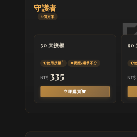
守護者
3 個方案
30 天授權
90
*
使用授權
覺醒/繼承不分
335
NT$
NT$
立即購買