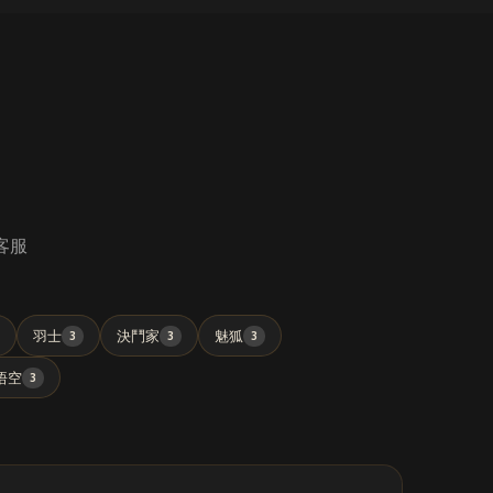
 客服
羽士
決鬥家
魅狐
3
3
3
悟空
3