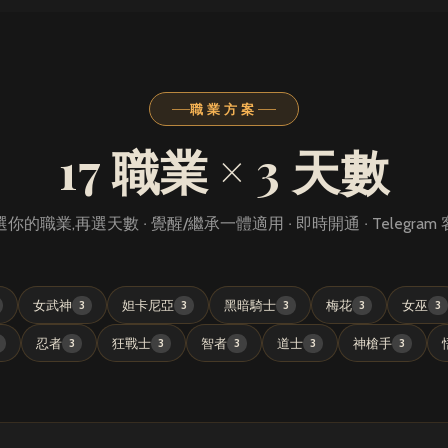
職業方案
17 職業 × 3 天數
你的職業,再選天數 ‧ 覺醒/繼承一體適用 ‧ 即時開通 ‧ Telegram
女武神
妲卡尼亞
黑暗騎士
梅花
女巫
3
3
3
3
3
忍者
狂戰士
智者
道士
神槍手
3
3
3
3
3