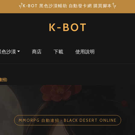
K-BOT 黑色沙漠輔助 自動發卡網 購買腳本
K-BOT
黑色沙漠
商店
下載
使用說明
— 黑色沙漠 全職業自動連招 ‧ 17
動連招)
MMORPG 自動連招 ‧ BLACK DESERT ONLINE