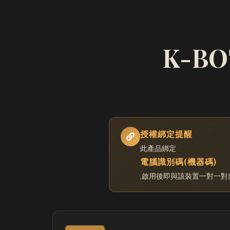
K-BO
授權綁定提醒
此產品綁定
電腦識別碼(機器碼)
,啟用後即與該裝置一對一對