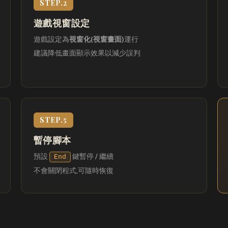
STEP.2
遊戲視窗設定
遊戲設定為
視窗化(視窗畫面)
運行
建議降低畫面顯示效果以減少誤判
STEP.5
暫停腳本
預設
鍵暫停 / 繼續
End
不會關閉程式,可隨時恢復