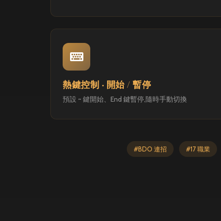
熱鍵控制 ‧ 開始 / 暫停
預設 ~ 鍵開始、End 鍵暫停,隨時手動切換
#BDO 連招
#17 職業