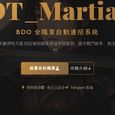
T_Martia
BDO 全職業自動連招系統
 × 3 天數彈性方案,預設連招循環,降低手部疲勞、提升戰鬥效率。免
行。
挑選你的職業
功能介紹
即時開通
免注入安全
Telegram 客服