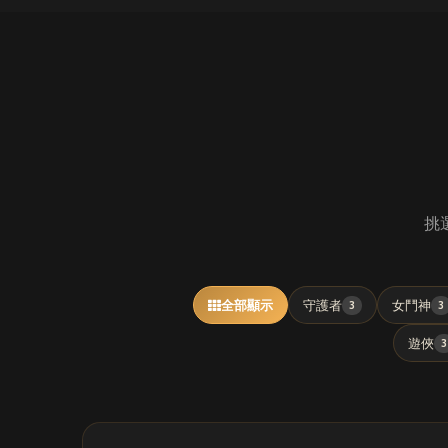
挑選
全部顯示
守護者
女鬥神
3
3
遊俠
3