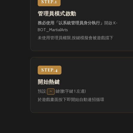
STEP.1
管理員模式啟動
務必使用「以系統管理員身分執行」
開啟 K-
BOT_MartialArts
未使用管理員權限,按鍵模擬會被遊戲擋下
STEP.4
開始熱鍵
預設
鍵(數字鍵 1 左邊)
~
於遊戲畫面按下即開始自動連招循環