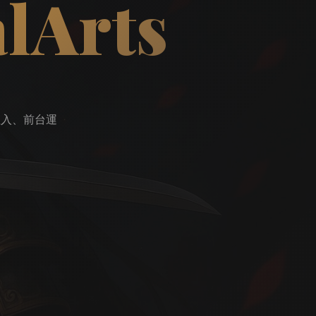
lArts
注入、前台運