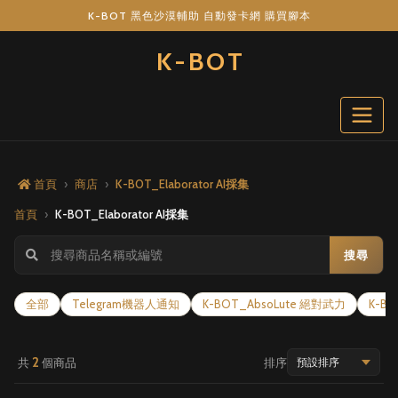
K-BOT 黑色沙漠輔助 自動發卡網 購買腳本
K-BOT
首頁
商店
K-BOT_Elaborator AI採集
首頁
K-BOT_Elaborator AI採集
搜尋
全部
Telegram機器人通知
K-BOT_AbsoLute 絕對武力
K-B
2
共
個商品
排序